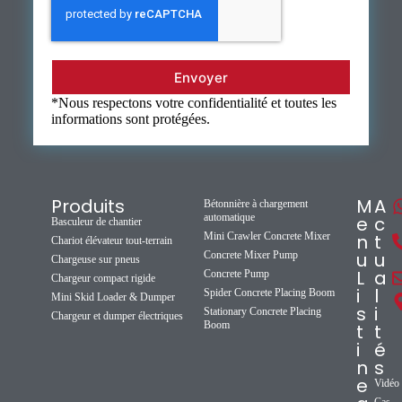
Envoyer
*Nous respectons votre confidentialité et toutes les
informations sont protégées.
Produits
M
A
Bétonnière à chargement
automatique
e
c
Basculeur de chantier
Mini Crawler Concrete Mixer
n
t
Chariot élévateur tout-terrain
u
u
Concrete Mixer Pump
Chargeuse sur pneus
L
a
Concrete Pump
Chargeur compact rigide
i
l
Spider Concrete Placing Boom
Mini Skid Loader & Dumper
s
i
Stationary Concrete Placing
Chargeur et dumper électriques
Boom
t
t
i
é
n
s
e
Vidéo