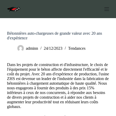
P
a
s
s
e
r
a
Bétonnières auto-chargeuses de grande valeur avec 20 ans
u
d'expérience
c
o
adminn
24/12/2023
Tendances
n
t
e
Dans les projets de construction et d'infrastructure, le choix de
n
l'équipement pour le béton affecte directement l'efficacité et le
u
coût du projet. Avec 20 ans d'expérience de production, l'usine
ZHS est devenue un leader de l'industrie dans la fabrication de
bétonnières à chargement automatique de haute qualité. Nous
nous engageons à fournir des produits à des prix 15%
inférieurs à ceux de nos concurrents, à répondre aux besoins
de divers projets de construction et à aider nos clients à
augmenter leur productivité tout en réduisant leurs coûts
globaux.