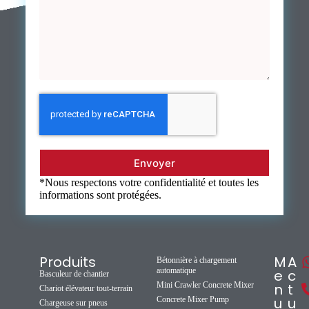
Envoyer
*Nous respectons votre confidentialité et toutes les
informations sont protégées.
Produits
M
A
Bétonnière à chargement
automatique
e
c
Basculeur de chantier
Mini Crawler Concrete Mixer
n
t
Chariot élévateur tout-terrain
u
u
Concrete Mixer Pump
Chargeuse sur pneus