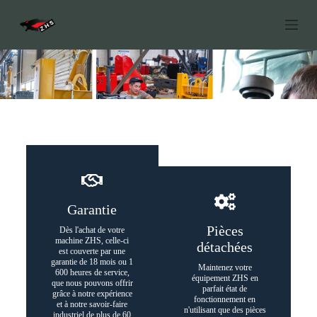
P
a
s
s
e
r
a
u
c
o
Services
n
t
e
n
u
Garantie
Pièces
Dès l'achat de votre
machine ZHS, celle-ci
détachées
est couverte par une
garantie de 18 mois ou 1
Maintenez votre
600 heures de service,
équipement ZHS en
que nous pouvons offrir
parfait état de
grâce à notre expérience
fonctionnement en
et à notre savoir-faire
n'utilisant que des pièces
industriel de plus de 60