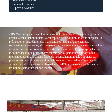
rapidement de votre
nouvelle machine,
prête à travailler.
ZHS Machinery a mis en place un ensemble complet de systèmes de gestion,
depuis la consultation initiale, la conception de la solution, la visite sur place, la
préparation et l'expédition des marchandises, jusqu'au traitement des
réclamations après-vente, afin de garantir efficacement une transmission rapide
et opportune des informations, de sorte que les services les plus spécialisés et
le soutien technique puissent être fournis par les personnes appropriées au
moment opportun. À chaque étape, de la consultation initiale à la visite sur
place en passant par la conception de la solution, nous veillons à ce que les
services les plus spécialisés et l'assistance technique puissent être fournis par
les bonnes personnes au bon moment.