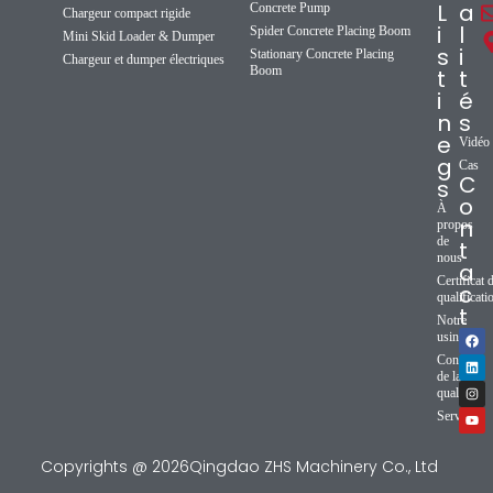
L
a
Concrete Pump
Chargeur compact rigide
i
l
Spider Concrete Placing Boom
Mini Skid Loader & Dumper
s
i
Stationary Concrete Placing
Chargeur et dumper électriques
Boom
t
t
i
é
n
s
e
Vidéo
g
Cas
C
s
o
À
n
propos
de
t
nous
a
Certificat 
c
qualificati
t
Notre
usine
Contrôle
de la
qualité
Service
Copyrights @ 2026Qingdao ZHS Machinery Co., Ltd