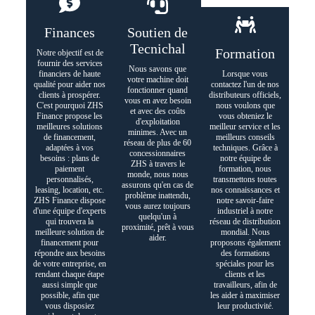
Finances
Soutien de
Tecnichal
Formation
Notre objectif est de
fournir des services
Nous savons que
financiers de haute
Lorsque vous
votre machine doit
qualité pour aider nos
contactez l'un de nos
fonctionner quand
clients à prospérer.
distributeurs officiels,
vous en avez besoin
C'est pourquoi ZHS
nous voulons que
et avec des coûts
Finance propose les
vous obteniez le
d'exploitation
meilleures solutions
meilleur service et les
minimes. Avec un
de financement,
meilleurs conseils
réseau de plus de 60
adaptées à vos
techniques. Grâce à
concessionnaires
besoins : plans de
notre équipe de
ZHS à travers le
paiement
formation, nous
monde, nous nous
personnalisés,
transmettons toutes
assurons qu'en cas de
leasing, location, etc.
nos connaissances et
problème inattendu,
ZHS Finance dispose
notre savoir-faire
vous aurez toujours
d'une équipe d'experts
industriel à notre
quelqu'un à
qui trouvera la
réseau de distribution
proximité, prêt à vous
meilleure solution de
mondial. Nous
aider.
financement pour
proposons également
répondre aux besoins
des formations
de votre entreprise, en
spéciales pour les
rendant chaque étape
clients et les
aussi simple que
travailleurs, afin de
possible, afin que
les aider à maximiser
vous disposiez
leur productivité.