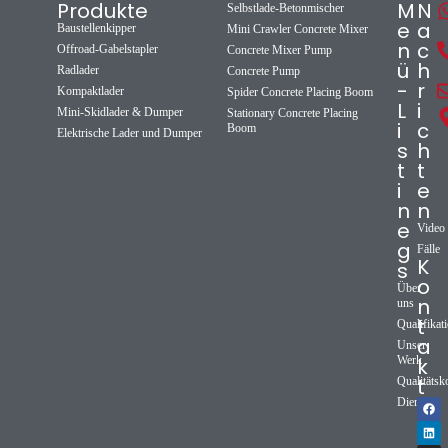
Produkte
M
N
Selbstlade-Betonmischer
e
a
Baustellenkipper
Mini Crawler Concrete Mixer
n
c
Offroad-Gabelstapler
Concrete Mixer Pump
ü
h
Radlader
Concrete Pump
-
r
Kompaktlader
Spider Concrete Placing Boom
L
i
Mini-Skidlader & Dumper
Stationary Concrete Placing
i
c
Boom
Elektrische Lader und Dumper
s
h
t
t
i
e
n
n
e
Video
g
Fälle
K
s
o
Über
n
uns
t
Qualifikat
a
Unser
Werk
k
t
Qualitätsk
Dienst