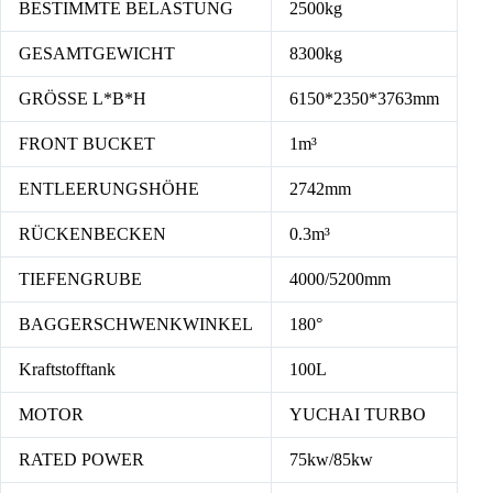
BESTIMMTE BELASTUNG
2500kg
GESAMTGEWICHT
8300kg
GRÖSSE L*B*H
6150*2350*3763mm
FRONT BUCKET
1m³
ENTLEERUNGSHÖHE
2742mm
RÜCKENBECKEN
0.3m³
TIEFENGRUBE
4000/5200mm
BAGGERSCHWENKWINKEL
180°
Kraftstofftank
100L
MOTOR
YUCHAI TURBO
RATED POWER
75kw/85kw