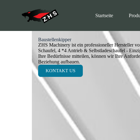
Z
u
Startseite
Produ
m
I
n
h
a
Baustellenkipper
ZHS Machinery ist ein professioneller Hersteller v
l
Schaufel, 4 *4 Antrieb & Selbstladeschaufel - Einzi
t
Ihre Bedürfnisse mitteilen, können wir Ihre Anford
s
Beziehung aufbauen.
p
r
KONTAKT US
i
n
g
e
n