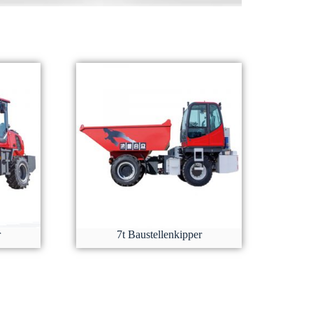
r
7t Baustellenkipper