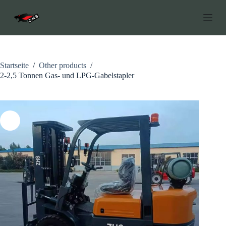
Z
u
m
I
n
h
a
Startseite
/
Other products
/
l
2-2,5 Tonnen Gas- und LPG-Gabelstapler
t
s
p
r
i
n
g
e
n