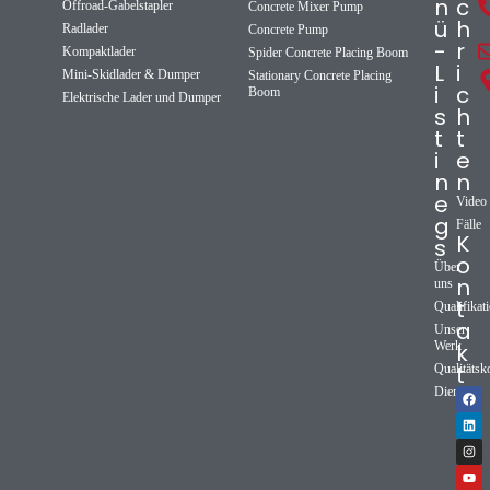
n
c
Offroad-Gabelstapler
Concrete Mixer Pump
ü
h
Radlader
Concrete Pump
-
r
Kompaktlader
Spider Concrete Placing Boom
L
i
Mini-Skidlader & Dumper
Stationary Concrete Placing
i
c
Boom
Elektrische Lader und Dumper
s
h
t
t
i
e
n
n
e
Video
g
Fälle
K
s
o
Über
n
uns
t
Qualifikat
a
Unser
Werk
k
t
Qualitätsk
Dienst