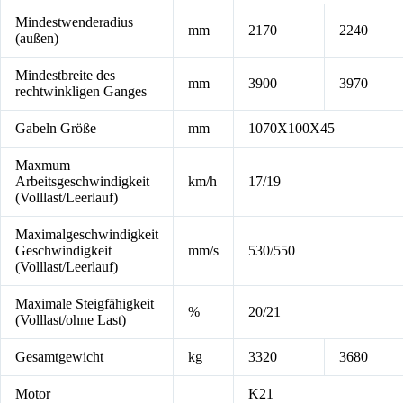
Mindestwenderadius
mm
2170
2240
(außen)
Mindestbreite des
mm
3900
3970
rechtwinkligen Ganges
Gabeln Größe
mm
1070X100X45
Maxmum
Arbeitsgeschwindigkeit
km/h
17/19
(Volllast/Leerlauf)
Maximalgeschwindigkeit
Geschwindigkeit
mm/s
530/550
(Volllast/Leerlauf)
Maximale Steigfähigkeit
%
20/21
(Volllast/ohne Last)
Gesamtgewicht
kg
3320
3680
Motor
K21