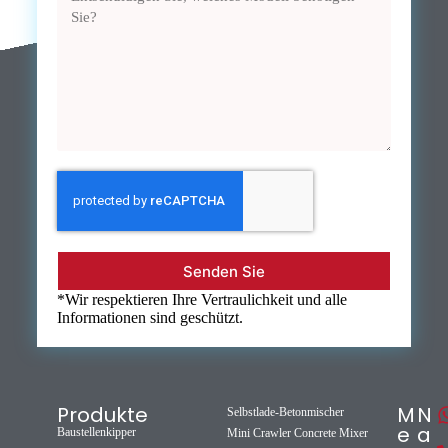
Senden Sie
*Wir respektieren Ihre Vertraulichkeit und alle
Informationen sind geschützt.
Produkte
M
N
Selbstlade-Betonmischer
e
a
Baustellenkipper
Mini Crawler Concrete Mixer