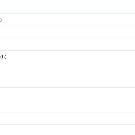
)
 (L)