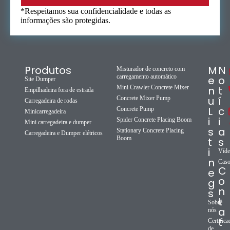
*Respeitamos sua confidencialidade e todas as
informações são protegidas.
Produtos
M
N
Misturador de concreto com
carregamento automático
e
o
Site Dumper
Mini Crawler Concrete Mixer
n
t
Empilhadeira fora de estrada
u
í
Concrete Mixer Pump
Carregadeira de rodas
L
c
Concrete Pump
Minicarregadeira
i
i
Spider Concrete Placing Boom
Mini carregadeira e dumper
s
a
Stationary Concrete Placing
Carregadeira e Dumper elétricos
Boom
t
s
i
Víd
n
Cas
C
e
o
g
n
s
t
Sobre
a
nós
t
Certifica
de