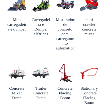
Mini
Carregadei
Misturador
mini
carregadeir
ra e
de
crawler
a e dumper
Dumper
concreto
concrete
elétricos
com
mixer
carregame
nto
automático
Concrete
Trailer
Concrete
Stationary
Mixer
Concrete
Placing
Concrete
Pump
Pump
Boom
Placing
Boom