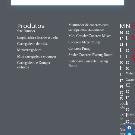
Produtos
M
N
Misturador de concreto com
carregamento automático
e
o
Site Dumper
Mini Crawler Concrete Mixer
n
t
Empilhadeira fora de estrada
u
í
Concrete Mixer Pump
Carregadeira de rodas
L
c
Concrete Pump
Minicarregadeira
i
i
Spider Concrete Placing Boom
Mini carregadeira e dumper
s
a
Stationary Concrete Placing
Carregadeira e Dumper
Boom
t
s
elétricos
i
Vídeo
n
Casos
C
e
o
g
n
s
t
Sobre
a
nós
t
Certificad
de
o
qualificaç
Nossa
fábrica