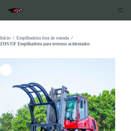
P
u
l
a
r
p
a
Início
/
Empilhadeira fora de estrada
/
r
ZHS35F Empilhadeira para terrenos acidentados
a
o
c
o
n
t
e
ú
d
o