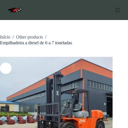
P
u
l
a
r
p
a
Início
/
Other products
/
r
Empilhadeira a diesel de 6 a 7 toneladas
a
o
c
o
n
t
e
ú
d
o