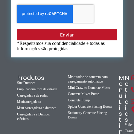
Enviar
*Respeitamos sua confidencialidade e todas as
informações são protegidas.
Produtos
M
N
Misturador de concreto com
carregamento automático
e
o
Site Dumper
Mini Crawler Concrete Mixer
n
t
Empilhadeira fora de estrada
u
í
Concrete Mixer Pump
Carregadeira de rodas
L
c
Concrete Pump
Minicarregadeira
i
i
Spider Concrete Placing Boom
Mini carregadeira e dumper
s
a
Stationary Concrete Placing
Carregadeira e Dumper
Boom
t
s
elétricos
i
Vídeo
n
Casos