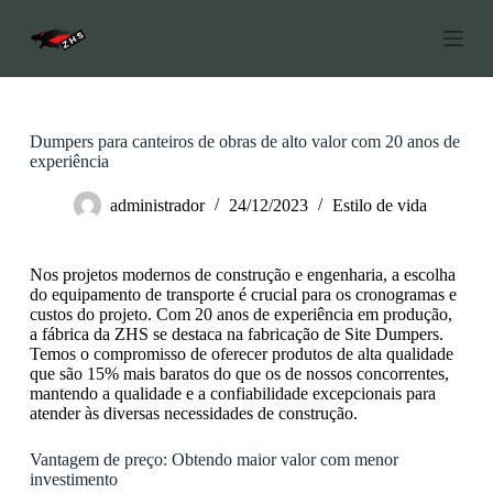
P
u
l
a
r
p
a
Dumpers para canteiros de obras de alto valor com 20 anos de
r
experiência
a
o
administrador
24/12/2023
Estilo de vida
c
o
n
Nos projetos modernos de construção e engenharia, a escolha
t
do equipamento de transporte é crucial para os cronogramas e
e
custos do projeto. Com 20 anos de experiência em produção,
ú
a fábrica da ZHS se destaca na fabricação de Site Dumpers.
d
Temos o compromisso de oferecer produtos de alta qualidade
o
que são 15% mais baratos do que os de nossos concorrentes,
mantendo a qualidade e a confiabilidade excepcionais para
atender às diversas necessidades de construção.
Vantagem de preço: Obtendo maior valor com menor
investimento