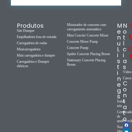
Produtos
M
N
Misturador de concreto com
carregamento automático
e
o
Site Dumper
Mini Crawler Concrete Mixer
n
t
Empilhadeira fora de estrada
u
í
Concrete Mixer Pump
Carregadeira de rodas
L
c
Concrete Pump
Minicarregadeira
i
i
Spider Concrete Placing Boom
Mini carregadeira e dumper
s
a
Stationary Concrete Placing
Carregadeira e Dumper
Boom
t
s
elétricos
i
Vídeo
n
Casos
C
e
o
g
n
s
t
Sobre
a
nós
t
Certificad
de
o
qualificaç
Nossa
fábrica