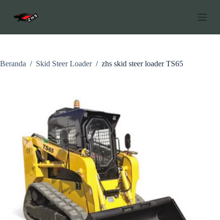
L
o
n
c
a
t
k
Beranda
/
Skid Steer Loader
/
zhs skid steer loader TS65
e
k
o
n
t
e
n