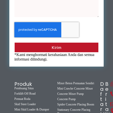
Kirim
*Kami menghormati kerahasiaan Anda dan semua
informasi dilindungi.
Produk
D
B
Mixer Beton Pemuatan Sendiri
a
e
Pembuang Situs
Mini Crawler Concrete Mixer
f
r
Forklift Off Road
Concrete Mixer Pump
t
i
Pemuat Roda
Concrete Pump
a
t
Skid Steer Loader
Spider Concrete Placing Boom
r
a
Mini Skid Loader & Dumper
Stationary Concrete Placing