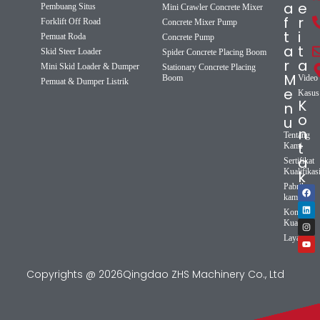
a
e
Pembuang Situs
Mini Crawler Concrete Mixer
f
r
Forklift Off Road
Concrete Mixer Pump
t
i
Pemuat Roda
Concrete Pump
a
t
Skid Steer Loader
Spider Concrete Placing Boom
r
a
Mini Skid Loader & Dumper
Stationary Concrete Placing
M
Boom
Video
Pemuat & Dumper Listrik
e
Kasus
K
n
o
u
n
Tentang
t
Kami
a
Sertifikat
Kualifikas
k
Pabrik
kami
Kontrol
Kualitas
Layanan
Copyrights @ 2026Qingdao ZHS Machinery Co., Ltd