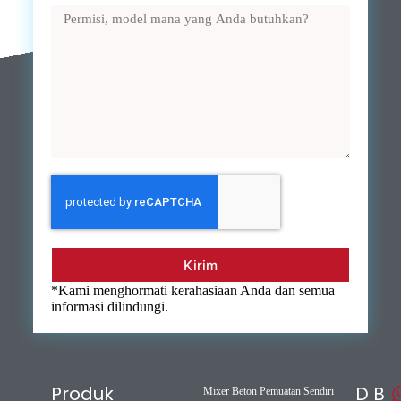
Kirim
*Kami menghormati kerahasiaan Anda dan semua
informasi dilindungi.
Produk
D
B
Mixer Beton Pemuatan Sendiri