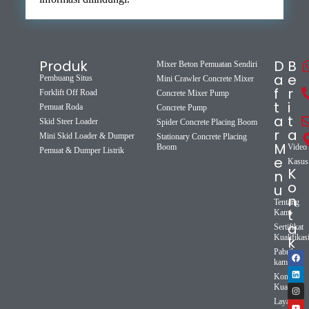
Produk
D
B
Mixer Beton Pemuatan Sendiri
a
e
Pembuang Situs
Mini Crawler Concrete Mixer
f
r
Forklift Off Road
Concrete Mixer Pump
t
i
Pemuat Roda
Concrete Pump
a
t
Skid Steer Loader
Spider Concrete Placing Boom
r
a
Mini Skid Loader & Dumper
Stationary Concrete Placing
M
Boom
Video
Pemuat & Dumper Listrik
e
Kasus
K
n
o
u
n
Tentang
t
Kami
a
Sertifikat
Kualifikas
k
Pabrik
kami
Kontrol
Kualitas
Layanan