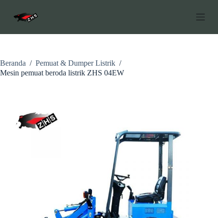
L
o
n
c
a
t
k
Beranda
/
Pemuat & Dumper Listrik
/
e
Mesin pemuat beroda listrik ZHS 04EW
k
o
n
t
e
n