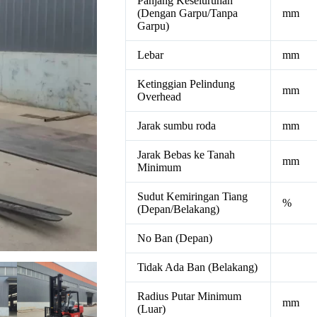
Panjang Keseluruhan
(Dengan Garpu/Tanpa
mm
Garpu)
Lebar
mm
Ketinggian Pelindung
mm
Overhead
Jarak sumbu roda
mm
Jarak Bebas ke Tanah
mm
Minimum
Sudut Kemiringan Tiang
%
(Depan/Belakang)
No Ban (Depan)
Tidak Ada Ban (Belakang)
Radius Putar Minimum
mm
(Luar)