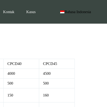
Kontak
Kasus
Bahasa Indonesia
CPCD40
CPCD45
4000
4500
500
500
150
160