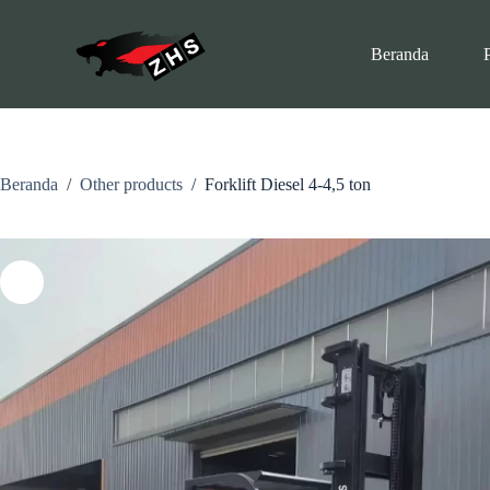
L
o
Beranda
n
c
a
t
k
e
k
Beranda
/
Other products
/
Forklift Diesel 4-4,5 ton
o
n
t
e
n