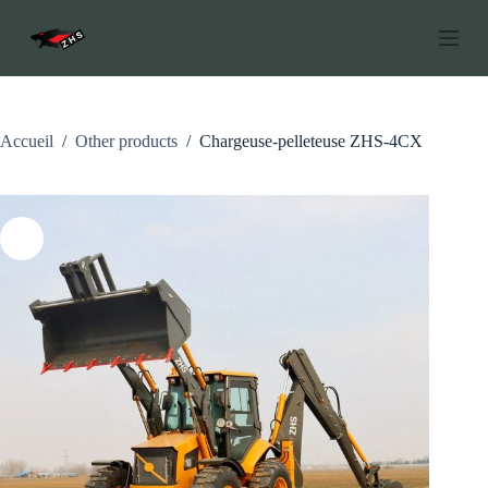
P
a
s
s
e
r
a
Accueil
/
Other products
/
Chargeuse-pelleteuse ZHS-4CX
u
c
o
n
t
e
n
u