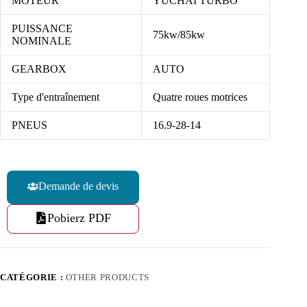
MOTEUR
YUCHAI TURBO
PUISSANCE
75kw/85kw
NOMINALE
GEARBOX
AUTO
Type d'entraînement
Quatre roues motrices
PNEUS
16.9-28-14
Demande de devis
Pobierz PDF
CATÉGORIE :
OTHER PRODUCTS