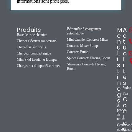
informations sont protégées.
Produits
M
A
Bétonnière à chargement
automatique
e
c
Basculeur de chantier
Mini Crawler Concrete Mixer
n
t
Chariot élévateur tout-terrain
u
u
Concrete Mixer Pump
Chargeuse sur pneus
L
a
Concrete Pump
Chargeur compact rigide
i
l
Spider Concrete Placing Boom
Mini Skid Loader & Dumper
s
i
Stationary Concrete Placing
Chargeur et dumper électriques
Boom
t
t
i
é
n
s
e
Vidéo
g
Cas
C
s
o
À
n
propos
de
t
nous
a
Certificat 
c
qualificati