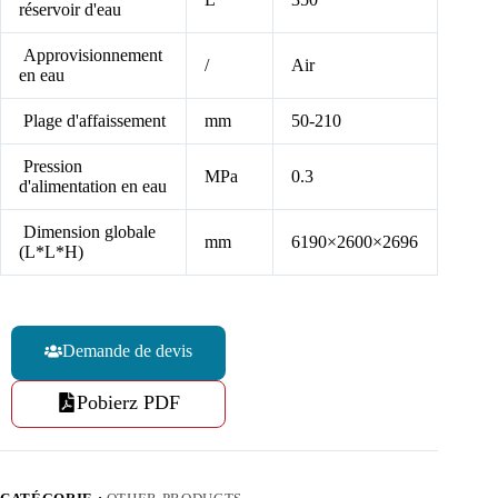
réservoir d'eau
Approvisionnement
/
Air
en eau
Plage d'affaissement
mm
50-210
Pression
MPa
0.3
d'alimentation en eau
Dimension globale
mm
6190×2600×2696
(L*L*H)
Demande de devis
Pobierz PDF