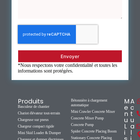
Envoyer
*Nous respectons votre confidentialité et toutes les
informations sont protégées.
Produits
M
A
Bétonnière à chargement
automatique
e
c
Basculeur de chantier
Mini Crawler Concrete Mixer
n
t
Chariot élévateur tout-terrain
u
u
Concrete Mixer Pump
Chargeuse sur pneus
L
a
Concrete Pump
Chargeur compact rigide
i
l
Spider Concrete Placing Boom
Mini Skid Loader & Dumper
s
i
Stationary Concrete Placing
Chargeur et dumper électriques