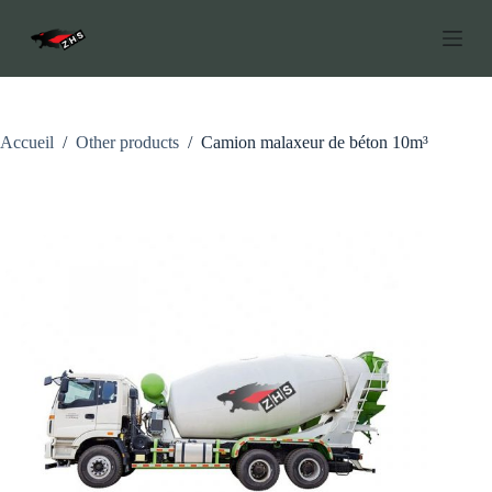
P
a
s
s
e
r
a
Accueil
/
Other products
/
Camion malaxeur de béton 10m³
u
c
o
n
t
e
n
u