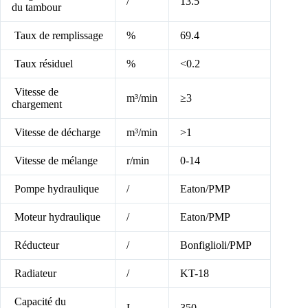
/
13.5
du tambour
Taux de remplissage
%
69.4
Taux résiduel
%
<0.2
Vitesse de
m³/min
≥3
chargement
Vitesse de décharge
m³/min
>1
Vitesse de mélange
r/min
0-14
Pompe hydraulique
/
Eaton/PMP
Moteur hydraulique
/
Eaton/PMP
Réducteur
/
Bonfiglioli/PMP
Radiateur
/
KT-18
Capacité du
L
350