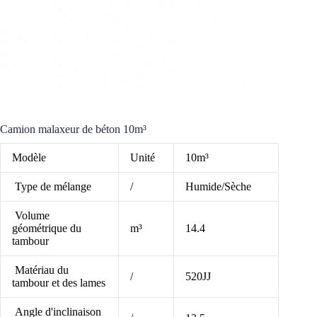
Camion malaxeur de béton 10m³
Modèle
Unité
10m³
Type de mélange
/
Humide/Sèche
Volume
géométrique du
m³
14.4
tambour
Matériau du
/
520JJ
tambour et des lames
Angle d'inclinaison