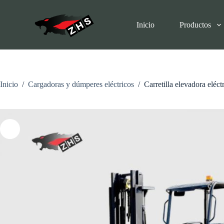
I
r
Inicio
Productos
a
l
c
o
n
t
e
Inicio
/
Cargadoras y dúmperes eléctricos
/
Carretilla elevadora elé
n
i
d
o