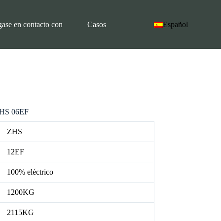
ase en contacto con
Casos
Español
 ZHS 06EF
ZHS
12EF
100% eléctrico
1200KG
2115KG