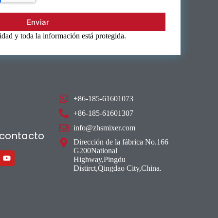
Enviar
dad y toda la información está protegida.
+86-185-61601073
+86-185-61601307
info@zhsmixer.com
contacto
Dirección de la fábrica No.166
G200National
Highway,Pingdu
Distirct,Qingdao City,China.