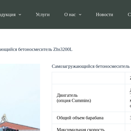
одукция
Услуги
О нас
Новости
С
ющийся бетоносмеситель Zhs3200L
Самозагружающийся бетоносмеситель
Двигатель
(опция Cummins)
Общий объем барабана
Максимальная скорость