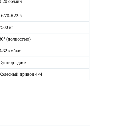
0-20 об/мин
16/70-R22.5
7500 кг
30° (полностью)
0-32 км/час
Суппорт-диск
Колесный привод 4×4