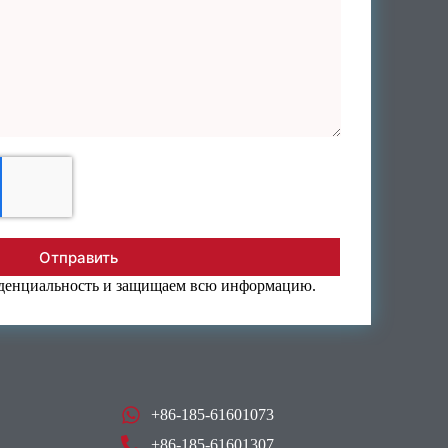
Отправить
денциальность и защищаем всю информацию.
+86-185-61601073
+86-185-61601307