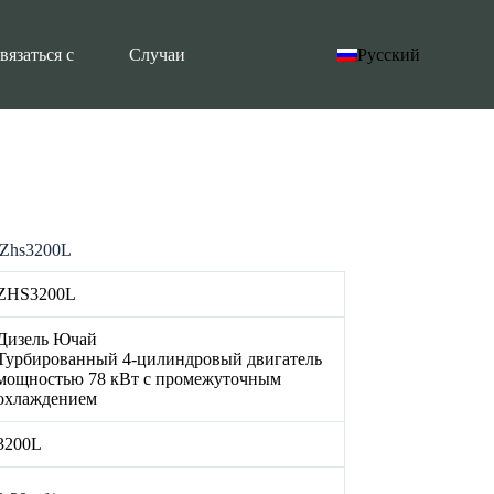
вязаться с
Случаи
Русский
 Zhs3200L
ZHS3200L
Дизель Ючай
Турбированный 4-цилиндровый двигатель
мощностью 78 кВт с промежуточным
охлаждением
3200L