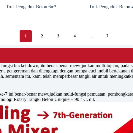
Truk Pengaduk Beton 6m³
Truk Pengaduk Beton 
1
2
3
4
...
7
fungsi bucket down, itu benar-benar mewujudkan multi-tujuan, pada s
erja pengereman dan dilengkapi dengan pompa cuci mobil bertekanan t
ih, sementara itu, kami telah memperbesar tangki air untuk meningkatk
si ke-7 ini benar-benar mewujudkan multi-fungsi pemuatan, pembongkara
ologi Rotary Tangki Beton Uniquie ± 90 ° C, dll.