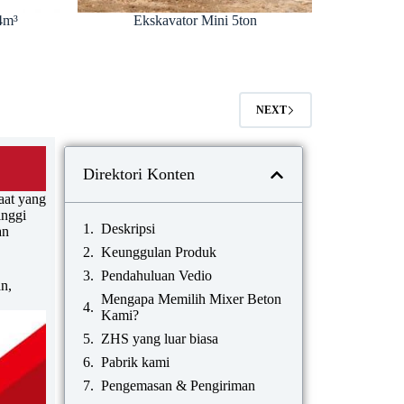
4m³
Ekskavator Mini 5ton
NEXT
Direktori Konten
aat yang
inggi
Deskripsi
an
Keunggulan Produk
Pendahuluan Vedio
n,
Mengapa Memilih Mixer Beton
Kami?
ZHS yang luar biasa
Pabrik kami
Pengemasan & Pengiriman